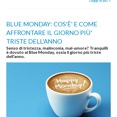
Leggi di piu' »
BLUE MONDAY: COS'È' E COME
AFFRONTARE IL GIORNO PIÙ'
TRISTE DELL'ANNO
Senso di tristezza, malinconia, mal-umore? Tranquilli
è dovuto al Blue Monday, ossia il giorno più triste
dell’anno.