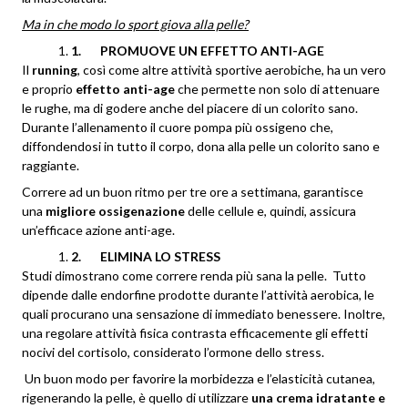
Ma in che modo lo sport giova alla pelle?
1.
PROMUOVE UN EFFETTO ANTI-AGE
Il
running
, così come altre attività sportive aerobiche, ha un vero
e proprio
effetto anti-age
che permette non solo di attenuare
le rughe, ma di godere anche del piacere di un colorito sano.
Durante l’allenamento il cuore pompa più ossigeno che,
diffondendosi in tutto il corpo, dona alla pelle un colorito sano e
raggiante.
Correre ad un buon ritmo per tre ore a settimana, garantisce
una
migliore ossigenazione
delle cellule e, quindi, assicura
un’efficace azione anti-age.
2.
ELIMINA LO STRESS
Studi dimostrano come correre renda più sana la pelle. Tutto
dipende dalle endorfine prodotte durante l’attività aerobica, le
quali procurano una sensazione di immediato benessere. Inoltre,
una regolare attività fisica contrasta efficacemente gli effetti
nocivi del cortisolo, considerato l’ormone dello stress.
Un buon modo per favorire la morbidezza e l’elasticità cutanea,
rigenerando la pelle, è quello di utilizzare
una crema idratante e