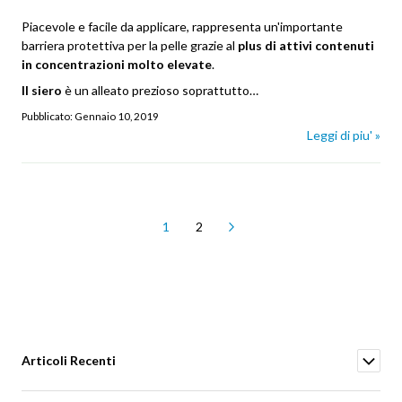
Piacevole e facile da applicare, rappresenta un'importante
barriera protettiva per la pelle grazie al
plus di attivi contenuti
in concentrazioni molto elevate
.
Il siero
è un alleato prezioso soprattutto…
Pubblicato:
Gennaio 10, 2019
Leggi di piu' »
Pagina
Attualmente stai leggendo la pagina
Pagina
1
2
Pagina
Successivo
Articoli Recenti