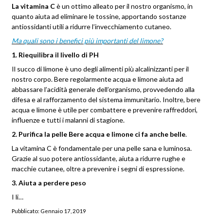
La vitamina C
è un ottimo alleato per il nostro organismo, in
quanto aiuta ad eliminare le tossine, apportando sostanze
antiossidanti utili a ridurre l’invecchiamento cutaneo.
Ma quali sono i benefici più importanti del limone?
1. Riequilibra il livello di PH
Il succo di limone è uno degli alimenti più alcalinizzanti per il
nostro corpo. Bere regolarmente acqua e limone aiuta ad
abbassare l’acidità generale dell’organismo, provvedendo alla
difesa e al rafforzamento del sistema immunitario. Inoltre, bere
acqua e limone è utile per combattere e prevenire raffreddori,
influenze e tutti i malanni di stagione.
2. Purifica la pelle Bere acqua e limone ci fa anche belle
.
La vitamina C è fondamentale per una pelle sana e luminosa.
Grazie al suo potere antiossidante, aiuta a ridurre rughe e
macchie cutanee, oltre a prevenire i segni di espressione.
3. Aiuta a perdere peso
I li…
Pubblicato:
Gennaio 17, 2019