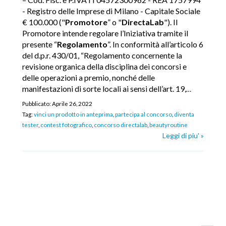
- Registro delle Imprese di Milano - Capitale Sociale
€ 100.000 ("
Promotore
” o "
DirectaLab
"). Il
Promotore intende regolare l’Iniziativa tramite il
presente “
Regolamento
”. In conformità all’articolo 6
del d.p.r. 430/01, “Regolamento concernente la
revisione organica della disciplina dei concorsi e
delle operazioni a premio, nonché delle
manifestazioni di sorte locali ai sensi dell’art. 19,
…
Pubblicato:
Aprile 26, 2022
Tag:
vinci un prodotto in anteprima
,
partecipa al concorso
,
diventa
tester
,
contest fotografico
,
concorso directalab
,
beautyroutine
Leggi di piu' »