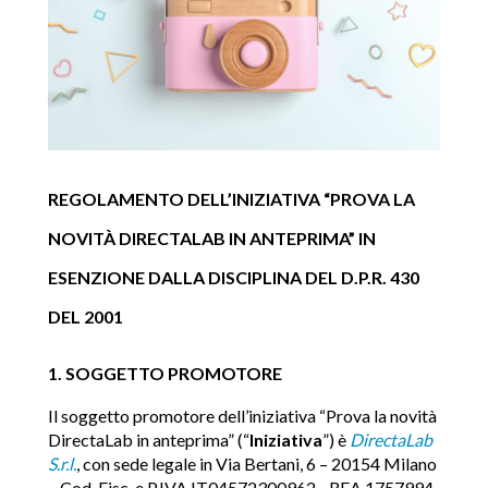
REGOLAMENTO DELL’INIZIATIVA “PROVA LA
NOVITÀ DIRECTALAB IN ANTEPRIMA” IN
ESENZIONE DALLA DISCIPLINA DEL D.P.R. 430
DEL 2001
1. SOGGETTO PROMOTORE
Il soggetto promotore dell’iniziativa “Prova la novità
DirectaLab in anteprima” (“
Iniziativa
”) è
DirectaLab
S.r.l.
, con sede legale in Via Bertani, 6 – 20154 Milano
– Cod. Fisc. e P.IVA IT04572300962 - REA 1757994