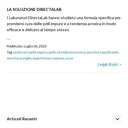
LA SOLUZIONE DIRECTALAB
I Laboratori DirectaLab hanno studiato una formula specifica per
prendersi cura delle pelli impure e a tendenza acneica in modo
efficace e delicato al tempo stesso.
…
Pubblicato:
Luglio 06, 2023
Tag:
punti neri
,
pelle impura
,
pelle a tendenza acneica
,
maschera purificante
,
maschera argilla
,
imperfezioni cutanee
,
acne
Leggi di piu' »
Articoli Recenti