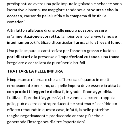
predisposti ad avere una pelle impura le ghiandole sebacee sono
iperattive e hanno una maggiore tendenza a
produrre sebo in
eccesso
, causando pelle lucida e la comparsa di brufoli e
comedoni.
Altri fattori alla base di una pelle impura possono essere
un’
alimentazione scorretta
, l’ambiente in cui si vive (
smog e
inquinamento
), l’utilizzo di particolari
farmaci
, lo
stress
, il
fumo
.
Una pelle impura si caratterizza per l’aspetto grasso e lucido, i
pori dilatati
e la presenza di
imperfezioni cutanee
, una trama
irregolare e costellata da punti neri e brufoli.
TRATTARE LA PELLE IMPURA
È importante ricordare che, a differenza di quanto in molti
erroneamente pensano, una pelle impura deve essere
trattata
con prodotti leggeri e delicati
, in grado di non aggredirla.
L’utilizzo di prodotti aggressivi, che vanno a seccare troppo la
pelle, può essere controproducente e scatenare il cosiddetto
effetto rebound
: in questo caso, infatti, la pelle potrebbe
reagire negativamente, producendo ancora più sebo e
generando l’insorgenza di altre imperfezioni.