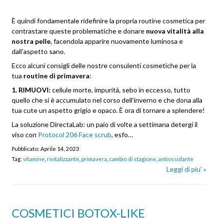
È quindi fondamentale ridefinire la propria routine cosmetica per
contrastare queste problematiche e donare
nuova vitalità alla
nostra pelle
, facendola apparire nuovamente luminosa e
dall’aspetto sano.
Ecco alcuni consigli delle nostre consulenti cosmetiche per la
tua
routine di primavera
:
1. RIMUOVI:
cellule morte, impurità, sebo in eccesso, tutto
quello che si è accumulato nel corso dell’inverno e che dona alla
tua cute un aspetto grigio e opaco. È ora di tornare a splendere!
La soluzione DirectaLab: un paio di volte a settimana detergi il
viso con
Protocol 206 Face scrub
, esfo…
Pubblicato:
Aprile 14, 2023
Tag:
vitamine
,
rivitalizzante
,
primavera
,
cambio di stagione
,
antiossidante
Leggi di piu' »
COSMETICI BOTOX-LIKE