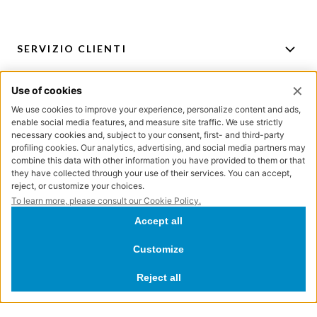
SERVIZIO CLIENTI
ACCOUNT
PER CONSIGLI E ACQUISTI
ISCRIZIONE NEWSLETTER
Directa Lab S.r.l. – Via Bertani, 6 – 20154 Milano – Cod. Fisc. e P.IVA IT04572300962 -
REA 1757994 - Registro delle Imprese di Milano - Capitale Sociale € 100.000 int.vers.
NewVisibility Design