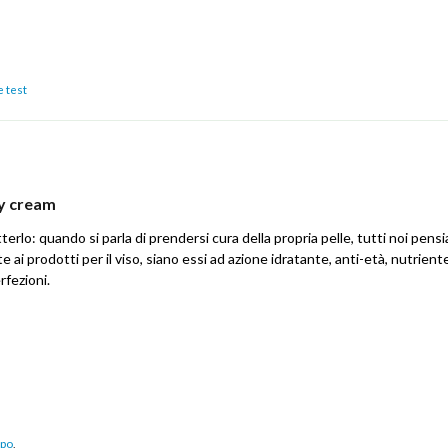
e test
dy cream
rlo: quando si parla di prendersi cura della propria pelle, tutti noi pens
ai prodotti per il viso, siano essi ad azione idratante, anti-età, nutrient
rfezioni.
rpo
,