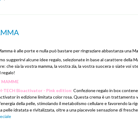
MAMMA
 Mamma è alle porte e nulla può bastare per ringraziare abbastanza una 
mo suggerirvi alcune idee regalo, selezionate in base al carattere della
are: che sia la vostra mamma, la vostra zia, la vostra suocera o siate voi st
l regalo!
LE MAMME
-TECH Bioactivator - Pink edition:
Confezione regalo in box contene
activator in edizione limitata color rosa. Questa crema è un trattamento 
 l’energia della pelle, stimolando il metabolismo cellulare e favorendo la r
una pelle idratata e rivitalizzata, oltre a una piacevole sensazione di fresch
eciale