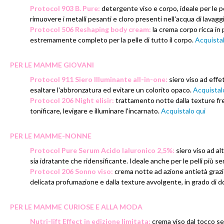
Protocol 903 B. Pure:
detergente viso e corpo, ideale per le p
rimuovere i metalli pesanti e cloro presenti nell'acqua di lavaggi
Protocol 506 Reshaping body cream:
la crema corpo ricca in 
estremamente completo per la pelle di tutto il corpo.
Acquistal
PER LE MAMME GIOVANI
Protocol 911 Siero Illuminante all-in-one:
siero viso ad effe
esaltare l'abbronzatura ed evitare un colorito opaco.
Acquistal
Protocol 206 Night elisir:
trattamento notte dalla texture fr
tonificare, levigare e illuminare l'incarnato.
Acquistalo qui
PER LE MAMME-NONNE
Protocol Pure Serum Acido Ialuronico 2,5%:
siero viso ad al
sia idratante che ridensificante. Ideale anche per le pelli più sen
Protocol 206 Sonno viso:
crema notte ad azione antietà grazie 
delicata profumazione e dalla texture avvolgente, in grado di do
PER LE MAMME CURIOSE E ALLA MODA
Nutri-lift Effect in edizione limitata:
crema viso dal tocco se