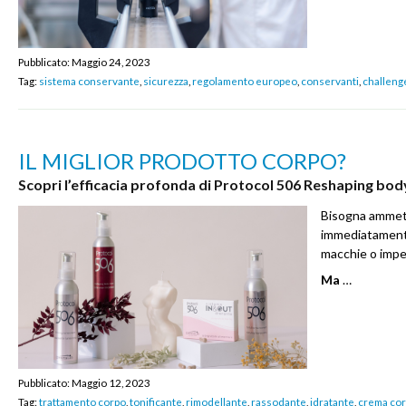
Pubblicato:
Maggio 24, 2023
Tag:
sistema conservante
,
sicurezza
,
regolamento europeo
,
conservanti
,
challeng
IL MIGLIOR PRODOTTO CORPO?
Scopri l’efficacia profonda di Protocol 506 Reshaping bo
Bisogna ammette
immediatamente 
macchie o impe
Ma
…
Pubblicato:
Maggio 12, 2023
Tag:
trattamento corpo
,
tonificante
,
rimodellante
,
rassodante
,
idratante
,
crema co