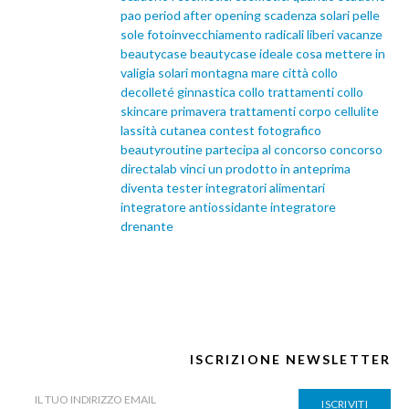
pao
period after opening
scadenza solari
pelle
sole
fotoinvecchiamento
radicali liberi
vacanze
beautycase
beautycase ideale
cosa mettere in
valigia
solari
montagna
mare
città
collo
decolleté
ginnastica collo
trattamenti collo
skincare primavera
trattamenti corpo
cellulite
lassità cutanea
contest fotografico
beautyroutine
partecipa al concorso
concorso
directalab
vinci un prodotto in anteprima
diventa tester
integratori alimentari
integratore antiossidante
integratore
drenante
ISCRIZIONE NEWSLETTER
ISCRIVITI