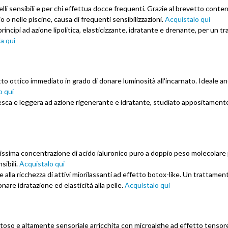
elli sensibili e per chi effettua docce frequenti. Grazie al brevetto conte
o o nelle piscine, causa di frequenti sensibilizzazioni.
Acquistalo qui
principi ad azione lipolitica, elasticizzante, idratante e drenante, per un 
a qui
tto ottico immediato in grado di donare luminosità all'incarnato. Ideale a
o qui
esca e leggera ad azione rigenerante e idratante, studiato appositament
tissima concentrazione di acido ialuronico puro a doppio peso molecolare
sibili.
Acquistalo qui
alla ricchezza di attivi miorilassanti ad effetto botox-like. Un trattament
nare idratazione ed elasticità alla pelle.
Acquistalo qui
toso e altamente sensoriale arricchita con microalghe ad effetto tensor