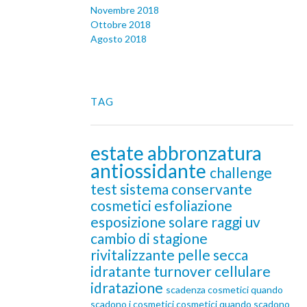
Novembre 2018
Ottobre 2018
Agosto 2018
TAG
estate
abbronzatura
antiossidante
challenge
test
sistema conservante
cosmetici
esfoliazione
esposizione solare
raggi uv
cambio di stagione
rivitalizzante
pelle secca
idratante
turnover cellulare
idratazione
scadenza cosmetici
quando
scadono i cosmetici
cosmetici quando scadono