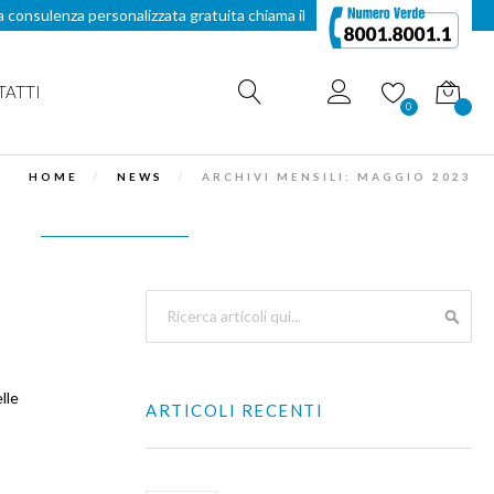
a consulenza personalizzata gratuita chiama il
TATTI
Carrello
0
HOME
NEWS
ARCHIVI MENSILI: MAGGIO 2023
Search
SEAR
lle
ARTICOLI RECENTI