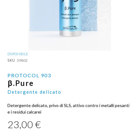
Vai
DISPONIBILE
all'inizio
SKU
39802
della
galleria
PROTOCOL 903
di
β.Pure
immagini
Detergente delicato
Detergente delicato, privo di SLS, attivo contro i metalli pesanti
e i residui calcarei
23,00 €