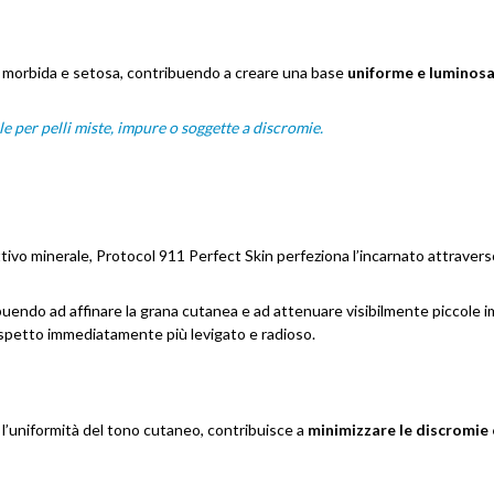
lle morbida e setosa, contribuendo a creare una base
uniforme e luminos
le per pelli miste, impure o soggette a discromie.
ttivo minerale, Protocol 911 Perfect Skin perfeziona l’incarnato attraver
endo ad affinare la grana cutanea e ad attenuare visibilmente piccole im
’aspetto immediatamente più levigato e radioso.
a
l’uniformità del tono cutaneo, contribuisce a
minimizzare le discromie