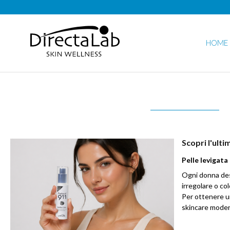
HOME
Scopri l'ult
Pelle levigata
Ogni donna desi
irregolare o co
Per ottenere un
skincare moder