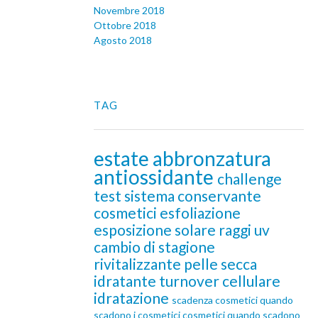
Novembre 2018
Ottobre 2018
Agosto 2018
TAG
estate
abbronzatura
antiossidante
challenge
test
sistema conservante
cosmetici
esfoliazione
esposizione solare
raggi uv
cambio di stagione
rivitalizzante
pelle secca
idratante
turnover cellulare
idratazione
scadenza cosmetici
quando
scadono i cosmetici
cosmetici quando scadono