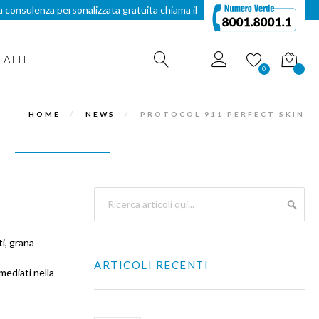
a consulenza personalizzata gratuita chiama il
TATTI
Carrello
0
HOME
NEWS
PROTOCOL 911 PERFECT SKIN
Search
SEAR
ti, grana
ARTICOLI RECENTI
mediati nella