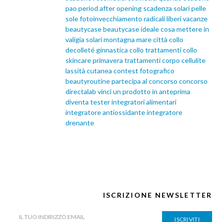
pao
period after opening
scadenza solari
pelle
sole
fotoinvecchiamento
radicali liberi
vacanze
beautycase
beautycase ideale
cosa mettere in
valigia
solari
montagna
mare
città
collo
decolleté
ginnastica collo
trattamenti collo
skincare primavera
trattamenti corpo
cellulite
lassità cutanea
contest fotografico
beautyroutine
partecipa al concorso
concorso
directalab
vinci un prodotto in anteprima
diventa tester
integratori alimentari
integratore antiossidante
integratore
drenante
ISCRIZIONE NEWSLETTER
ISCRIVITI