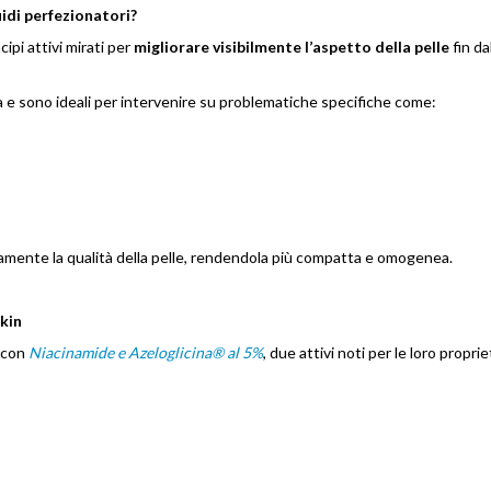
uidi perfezionatori?
cipi attivi mirati per
migliorare visibilmente l’aspetto della pelle
fin da
a e sono ideali per intervenire su problematiche specifiche come:
ivamente la qualità della pelle, rendendola più compatta e omogenea.
kin
 con
Niacinamide e Azeloglicina® al 5%
, due attivi noti per le loro proprie