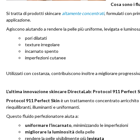
Cosa sono i fl
Si tratta di prodotti skincare
altamente concentrati
, formulati con prin
applicazione.
Agiscono aiutando a rendere la pelle più uniforme, levigata e luminos
pori dilatati
texture irregolare
incarnato spento
imperfezioni cutanee
Utilizzati con costanza, contribuiscono inoltre a migliorare progress
L’ultima innovazione skincare DirectaLab: Protocol 911 Perfect S
Protocol 911 Perfect Skin
è un trattamento concentrato arricchito
riequilibranti, illuminanti e uniformanti.
Questo fluido perfezionatore aiuta a:
uniformare l’incarnato
, minimizzando le imperfezioni
migliorare la
luminosità
della pelle
rendere la pelle visibilmente più
levigata