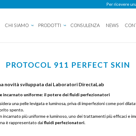
Per ricevere un
CHI SIAMO
PRODOTTI
CONSULENZA
NEWS
CON
PROTOCOL 911 PERFECT SKIN
ima novità sviluppata dai Laboratori DirectaLab
 e incarnato uniforme: il potere dei fluidi perfezionatori
dera una pelle levigata e luminosa, priva di imperfezioni come pori dilata
lorito spento.
 incarnato più uniforme e luminoso, uno dei trattamenti più efficaci e im
na è rappresentato dai
fluidi perfezionatori
.