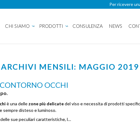
Per ricevere un
CHI SIAMO
PRODOTTI
CONSULENZA
NEWS
CON
ARCHIVI MENSILI: MAGGIO 2019
L CONTORNO OCCHI
mpo.
chi
è una delle
zone più delicate
del viso e necessita di prodotti specific
re sempre disteso e luminoso.
 delle sue peculiari caratteristiche, l…