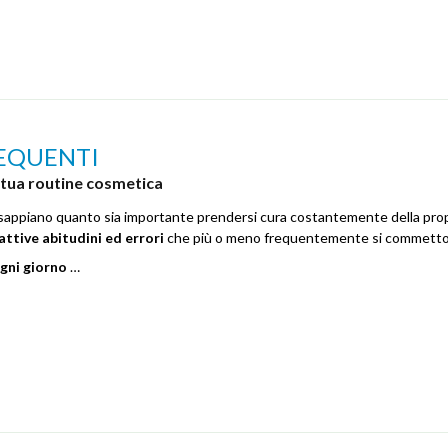
FREQUENTI
 tua routine cosmetica
sappiano quanto sia importante prendersi cura costantemente della propri
attive abitudini ed errori
che più o meno frequentemente si commett
ogni giorno
…