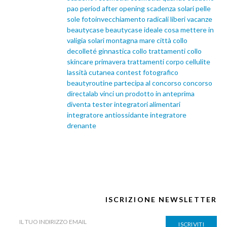
pao
period after opening
scadenza solari
pelle
sole
fotoinvecchiamento
radicali liberi
vacanze
beautycase
beautycase ideale
cosa mettere in
valigia
solari
montagna
mare
città
collo
decolleté
ginnastica collo
trattamenti collo
skincare primavera
trattamenti corpo
cellulite
lassità cutanea
contest fotografico
beautyroutine
partecipa al concorso
concorso
directalab
vinci un prodotto in anteprima
diventa tester
integratori alimentari
integratore antiossidante
integratore
drenante
ISCRIZIONE NEWSLETTER
ISCRIVITI