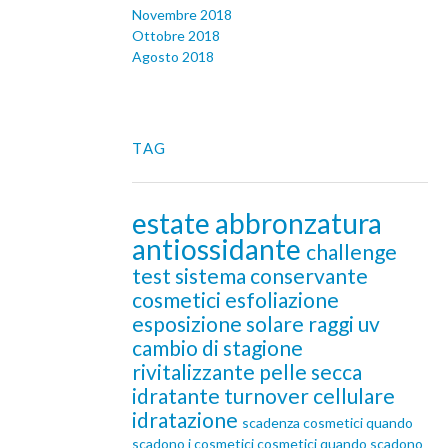
Novembre 2018
Ottobre 2018
Agosto 2018
TAG
estate
abbronzatura
antiossidante
challenge
test
sistema conservante
cosmetici
esfoliazione
esposizione solare
raggi uv
cambio di stagione
rivitalizzante
pelle secca
idratante
turnover cellulare
idratazione
scadenza cosmetici
quando
scadono i cosmetici
cosmetici quando scadono