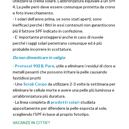
utilizzare la crema solare. L’abbronzatura equivale a un SPF
4. La pelle però deve essere comunque protetta da crono
e foto invecchiamento.
- I solari dell’anno prima, se sono stati aperti, sono
inefficaci perché i filtri in essi contenuti non garantiscono
più il fattore SPF indicato in confezione.
- E’ importante proteggersi anche in caso di nuvole
perché i raggi solari penetrano comunque ed è più
probabile incorrere in scottature.
Da non dimenticare in valigia:
-
Protocol 903 B. Pure
, utile a eliminare i residui di cloro e
metalli pesanti che possono irritare la pelle causando
fastidiosi pruriti
- Uno
Scrub Corpo
da utilizzare 2-3 volte la settimana per
eliminare le cellule morte e avere una pelle più luminosa e
un’abbronzatura più duratura.
- La linea completa di
prodotti solari
studiata
appositamente per difendere la pelle esposta al sole,
scegliendo l’SPF in base al proprio fototipo.
VACANZE IN CITTA'?