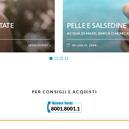
STATE
PELLE E SALSEDINE
A
ACQUA DI MARE, AMICA O NEMICA
LEGGI DI PIU' »
04 LUGLIO, 2024
PER CONSIGLI E ACQUISTI