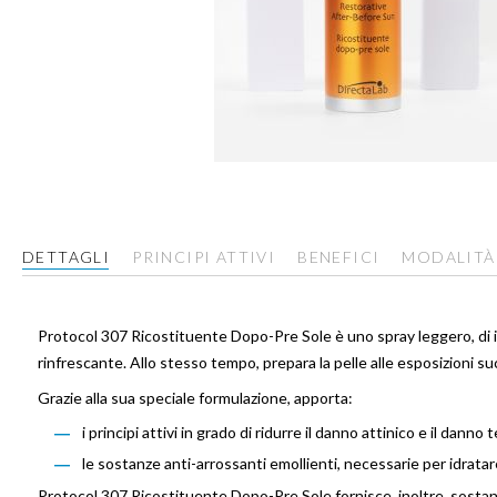
Vai
all'inizio
della
galleria
DETTAGLI
PRINCIPI ATTIVI
BENEFICI
MODALITÀ
di
immagini
Protocol 307 Ricostituente Dopo-Pre Sole è uno spray leggero, di i
rinfrescante. Allo stesso tempo, prepara la pelle alle esposizioni s
Grazie alla sua speciale formulazione, apporta:
i principi attivi in grado di ridurre il danno attinico e il danno 
le sostanze anti-arrossanti emollienti, necessarie per idratare
Protocol 307 Ricostituente Dopo-Pre Sole fornisce, inoltre, sostanze 