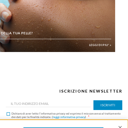
 DELLA TUA PELLE?
LEGGI DI PIU' »
ISCRIZIONE NEWSLETTER
ISCRIVITI
Dichiaro di aver letto l'informativa privacy ed esprimo il mio consenso al trattamento
dei dati per le finalità indicate. (
leggi informativa privacy
)
Questo sito è protetto da reCAPTCHA e vengono applicate la
Privacy Policy
e i
Termini
e Condizioni
di Google.