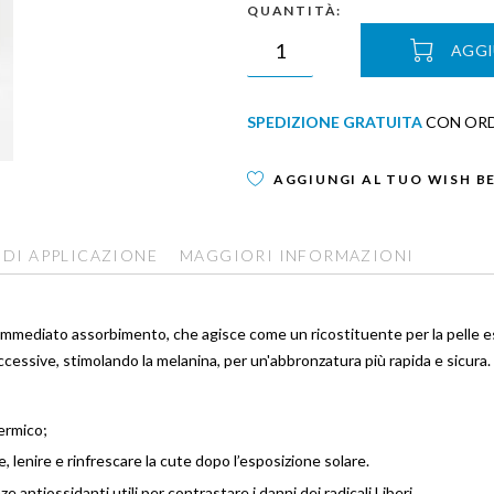
QUANTITÀ:
AGGI
SPEDIZIONE GRATUITA
CON ORDI
AGGIUNGI AL TUO WISH B
 DI APPLICAZIONE
MAGGIORI INFORMAZIONI
mmediato assorbimento, che agisce come un ricostituente per la pelle es
uccessive, stimolando la melanina, per un'abbronzatura più rapida e sicura.
termico;
, lenire e rinfrescare la cute dopo l’esposizione solare.
antiossidanti utili per contrastare i danni dei radicali Liberi.