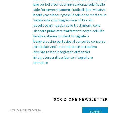
pao
period after opening
scadenza solari
pelle
sole
fotoinvecchiamento
radicali liberi
vacanze
beautycase
beautycase ideale
cosa mettere in
valigia
solari
montagna
mare
città
collo
decolleté
ginnastica collo
trattamenti collo
skincare primavera
trattamenti corpo
cellulite
lassità cutanea
contest fotografico
beautyroutine
partecipa al concorso
concorso
directalab
vinci un prodotto in anteprima
diventa tester
integratori alimentari
integratore antiossidante
integratore
drenante
ISCRIZIONE NEWSLETTER
ISCRIVITI