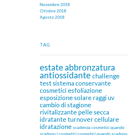
Novembre 2018
Ottobre 2018
Agosto 2018
TAG
estate
abbronzatura
antiossidante
challenge
test
sistema conservante
cosmetici
esfoliazione
esposizione solare
raggi uv
cambio di stagione
rivitalizzante
pelle secca
idratante
turnover cellulare
idratazione
scadenza cosmetici
quando
scadono i cosmetici
cosmetici quando scadono