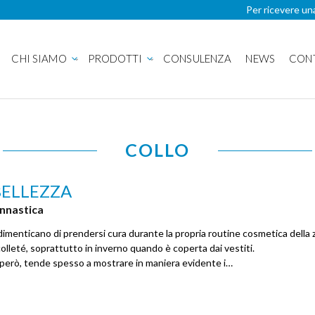
Per ricevere un
CHI SIAMO
PRODOTTI
CONSULENZA
NEWS
CON
COLLO
BELLEZZA
innastica
imenticano di prendersi cura durante la propria routine cosmetica della 
colleté, soprattutto in inverno quando è coperta dai vestiti.
però, tende spesso a mostrare in maniera evidente i…