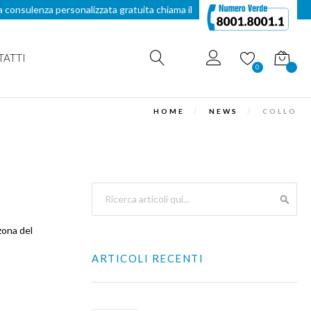
a consulenza personalizzata gratuita chiama il
TATTI
Carrello
0
HOME
NEWS
COLLO
Search
SEAR
zona del
ARTICOLI RECENTI