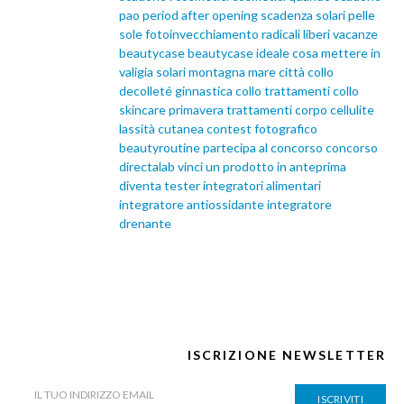
pao
period after opening
scadenza solari
pelle
sole
fotoinvecchiamento
radicali liberi
vacanze
beautycase
beautycase ideale
cosa mettere in
valigia
solari
montagna
mare
città
collo
decolleté
ginnastica collo
trattamenti collo
skincare primavera
trattamenti corpo
cellulite
lassità cutanea
contest fotografico
beautyroutine
partecipa al concorso
concorso
directalab
vinci un prodotto in anteprima
diventa tester
integratori alimentari
integratore antiossidante
integratore
drenante
ISCRIZIONE NEWSLETTER
ISCRIVITI