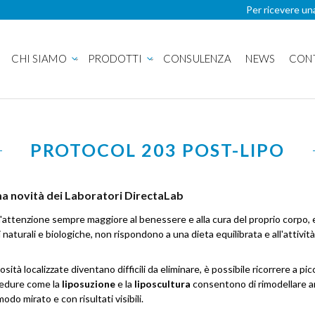
Per ricevere un
CHI SIAMO
PRODOTTI
CONSULENZA
NEWS
CON
PROTOCOL 203 POST-LIPO
ima novità dei Laboratori DirectaLab
attenzione sempre maggiore al benessere e alla cura del proprio corpo, 
 naturali e biologiche, non rispondono a una dieta equilibrata e all'attività
ità localizzate diventano difficili da eliminare, è possibile ricorrere a picc
ocedure come la
liposuzione
e la
liposcultura
consentono di rimodellare a
modo mirato e con risultati visibili.