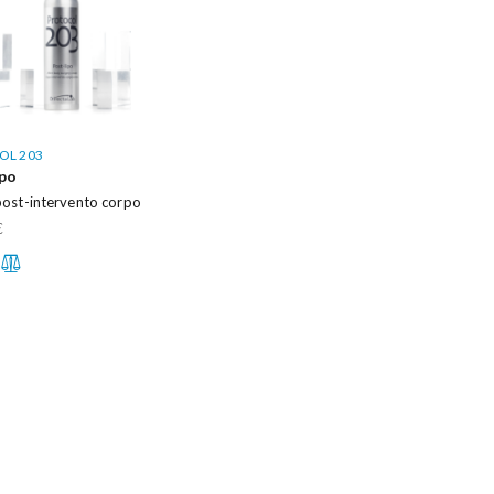
OL 203
ipo
ost-intervento corpo
€