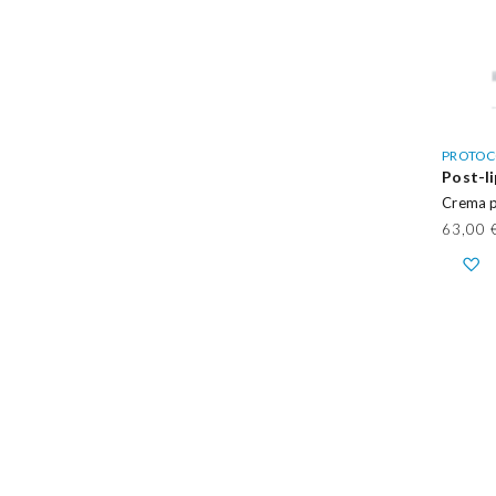
PROTOC
Post-l
Crema p
63,00 