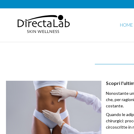
HOME
Scopri l'ult
Nonostante un'
che, per ragioni
costante.
Quando le adipos
chirurgici: pr
circoscritte in 