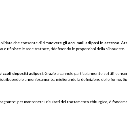
nsolidata che consente di
rimuovere gli accumuli adiposi in eccesso
. At
o e rifinisce le aree trattate, ridefinendo le proporzioni della silhouette.
iccoli depositi adiposi
. Grazie a cannule particolarmente sottili, conse
edistribuendolo armoniosamente, migliorando la definizione delle forme. 
magrante: per mantenere i risultati del trattamento chirurgico, è fondam