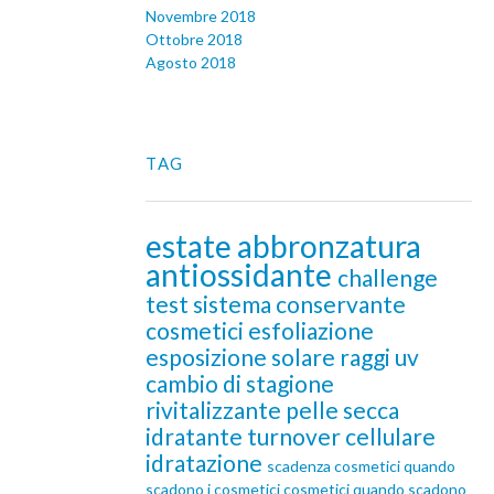
Novembre 2018
Ottobre 2018
Agosto 2018
TAG
estate
abbronzatura
antiossidante
challenge
test
sistema conservante
cosmetici
esfoliazione
esposizione solare
raggi uv
cambio di stagione
rivitalizzante
pelle secca
idratante
turnover cellulare
idratazione
scadenza cosmetici
quando
scadono i cosmetici
cosmetici quando scadono