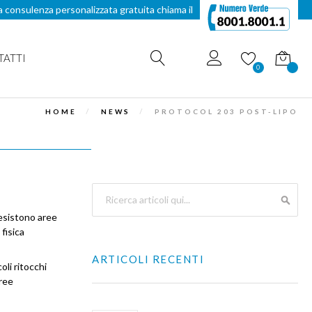
a consulenza personalizzata gratuita chiama il
TATTI
Carrello
0
HOME
NEWS
PROTOCOL 203 POST-LIPO
Search
esistono aree
SEAR
 fisica
ARTICOLI RECENTI
oli ritocchi
ree