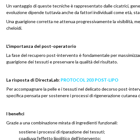
Un vantaggio di queste tecniche è rappresentato dalle cicatrici, general
evoluzione dipende tuttavia anche da fattori individuali come età, stato
Una guarigione corretta ne attenua progressivamente la visibilità, m
cheloidi.
L'importanza del post-operatorio
La fase del recupero post-intervento è fondamentale per massimizzarne
guarigione dei tessuti e preservare la qualità del risultato.
La risposta di DirectaLab:
PROTOCOL 203 POST-LIPO
Per accompagnare la pelle e i tessuti nel delicato decorso post-int
specifica pensata per sostenere i processi di rigenerazione cutanea d
I benefici
Grazie a una combinazione mirata di ingredienti funzionali:
sostiene i processi di riparazione dei tessuti;
coadiuva l'effetto lipolitico dell'intervento;