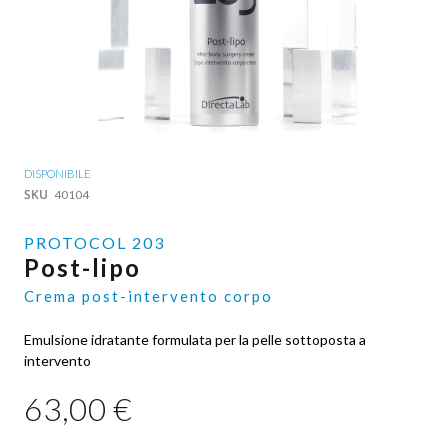
Vai
DISPONIBILE
all'inizio
SKU
40104
della
galleria
PROTOCOL 203
di
Post-lipo
immagini
Crema post-intervento corpo
Emulsione idratante formulata per la pelle sottoposta a
intervento
63,00 €