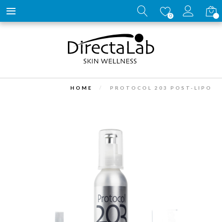
Carrell
0
HOME
PROTOCOL 203 POST-LIPO
Vai
alla
fine
della
galleria
di
immagini