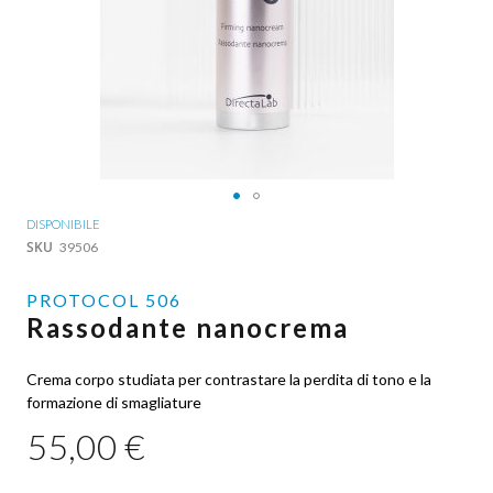
Vai
DISPONIBILE
all'inizio
SKU
39506
della
galleria
PROTOCOL 506
di
Rassodante nanocrema
immagini
Crema corpo studiata per contrastare la perdita di tono e la
formazione di smagliature
55,00 €