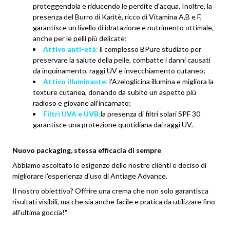
proteggendola e riducendo le perdite d'acqua. Inoltre, la
presenza del Burro di Karitè, ricco di Vitamina A,B e F,
garantisce un livello di idratazione e nutrimento ottimale,
anche per le pelli più delicate;
Attivo anti-età
:
il complesso BPure studiato per
preservare la salute della pelle, combatte i danni causati
da inquinamento, raggi UV e invecchiamento cutaneo;
Attivo illuminante:
l'Azeloglicina illumina e migliora la
texture cutanea, donando da subito un aspetto più
radioso e giovane all'incarnato;
Filtri UVA e UVB
:
la presenza di filtri solari SPF 30
garantisce una protezione quotidiana dai raggi UV.
Nuovo packaging, stessa efficacia di sempre
Abbiamo ascoltato le esigenze delle nostre clienti e deciso di
migliorare l'esperienza d'uso di Antiage Advance.
Il nostro obiettivo? Offrire una crema che non solo garantisca
risultati visibili, ma che sia anche facile e pratica da utilizzare fino
all'ultima goccia!"