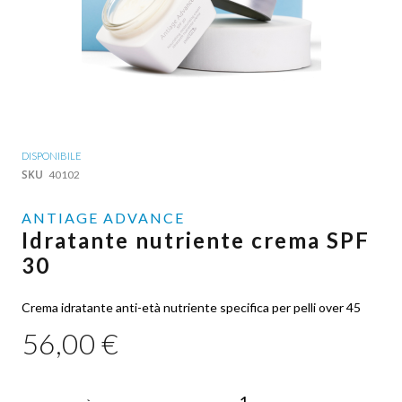
Vai
DISPONIBILE
all'inizio
SKU
40102
della
galleria
ANTIAGE ADVANCE
di
Idratante nutriente crema SPF
immagini
30
Crema idratante anti-età nutriente specifica per pelli over 45
56,00 €