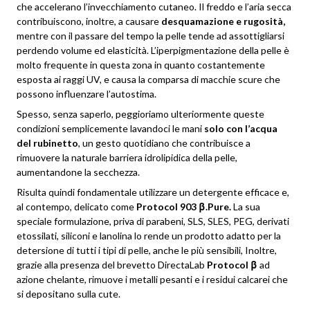
che accelerano l’invecchiamento cutaneo. Il freddo e l’aria secca
contribuiscono, inoltre, a causare
desquamazione e rugosità,
mentre con il passare del tempo la pelle tende ad assottigliarsi
perdendo volume ed elasticità. L’iperpigmentazione della pelle è
molto frequente in questa zona in quanto costantemente
esposta ai raggi UV, e causa la comparsa di macchie scure che
possono influenzare l’autostima.
Spesso, senza saperlo, peggioriamo ulteriormente queste
condizioni semplicemente lavandoci le mani
solo con l’acqua
del rubinetto
, un gesto quotidiano che contribuisce a
rimuovere la naturale barriera idrolipidica della pelle,
aumentandone la secchezza.
Risulta quindi fondamentale utilizzare un detergente efficace e,
al contempo, delicato come
Protocol 903 β.Pure.
La sua
speciale formulazione, priva di parabeni, SLS, SLES, PEG, derivati
etossilati, siliconi e lanolina lo rende un prodotto adatto per la
detersione di tutti i tipi di pelle, anche le più sensibili, Inoltre,
grazie alla presenza del brevetto DirectaLab
Protocol β
ad
azione chelante, rimuove i metalli pesanti e i residui calcarei che
si depositano sulla cute.