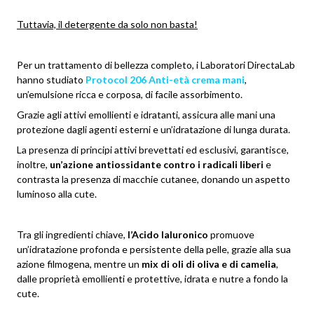
Tuttavia, il detergente da solo non basta!
Per un trattamento di bellezza completo, i Laboratori DirectaLab
hanno studiato
Protocol 206
Anti-età crema mani
,
un’emulsione ricca e corposa, di facile assorbimento.
Grazie agli attivi emollienti e idratanti, assicura alle mani una
protezione dagli agenti esterni e un’idratazione di lunga durata.
La presenza di principi attivi brevettati ed esclusivi, garantisce,
inoltre,
un’azione antiossidante contro i radicali liberi
e
contrasta la presenza di macchie cutanee, donando un aspetto
luminoso alla cute.
Tra gli ingredienti chiave,
l’Acido Ialuronico
promuove
un’idratazione profonda e persistente della pelle, grazie alla sua
azione filmogena, mentre un
mix di oli di oliva e di camelia
,
dalle proprietà emollienti e protettive, idrata e nutre a fondo la
cute.