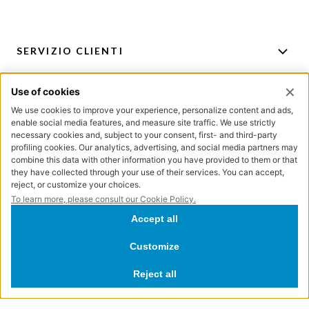
SERVIZIO CLIENTI
ACCOUNT
PER CONSIGLI E ACQUISTI
ISCRIZIONE NEWSLETTER
Directa Lab S.r.l. – Via Bertani, 6 – 20154 Milano – Cod. Fisc. e P.IVA IT04572300962 -
REA 1757994 - Registro delle Imprese di Milano - Capitale Sociale € 100.000 int.vers.