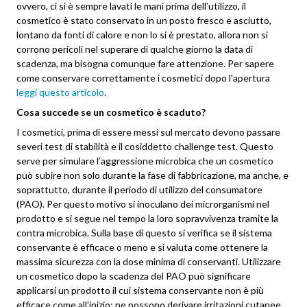
ovvero, ci si è sempre lavati le mani prima dell’utilizzo, il
cosmetico è stato conservato in un posto fresco e asciutto,
lontano da fonti di calore e non lo si è prestato, allora non si
corrono pericoli nel superare di qualche giorno la data di
scadenza, ma bisogna comunque fare attenzione. Per sapere
come conservare correttamente i cosmetici dopo l'apertura
leggi questo articolo
.
Cosa succede se un cosmetico è scaduto?
I cosmetici, prima di essere messi sul mercato devono passare
severi test di stabilità e il cosiddetto challenge test. Questo
serve per simulare l’aggressione microbica che un cosmetico
può subire non solo durante la fase di fabbricazione, ma anche, e
soprattutto, durante il periodo di utilizzo del consumatore
(PAO). Per questo motivo si inoculano dei microrganismi nel
prodotto e si segue nel tempo la loro sopravvivenza tramite la
contra microbica. Sulla base di questo si verifica se il sistema
conservante è efficace o meno e si valuta come ottenere la
massima sicurezza con la dose minima di conservanti. Utilizzare
un cosmetico dopo la scadenza del PAO può significare
applicarsi un prodotto il cui sistema conservante non è più
efficace come all’inizio: ne possono derivare irritazioni cutanee.