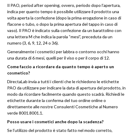
Il PAO, period after opening, ovvero, periodo dopo l’apertura,
indica per quanto tempo è possibile utilizzare il prodotto una
volta aperta la confezione (dopo la prima erogazione in caso di
flacone o tubo, o dopo la prima apertura del tappo in caso di
vaso). Il PAO è indicato sulla confezione da un barattolino con
una lettera M che indica la parola “mesi”, preceduta da un
numero (3, 6, 9, 12, 24 o 36).
Generalmente i cosmetici per labbra o contorno occhi hanno
una durata di 6 mesi, quelli per il viso o per il corpo di 12.
Come faccio a ricordare da quanto tempo è aperto un
cosmetico?
DirectaLab invia a tutti i clienti che le richiedono le etichette
PAO da utilizzare per indicare la data di apertura del prodotto, in
modo da ricordare facilmente quando questo scadrà. Richiedi le
etichette durante la conferma del tuo ordine online o
direttamente alle nostre Consulenti Cosmetiche al Numero
verde 8001.8001.1.
Posso usare i cosmetici anche dopo la scadenza?
Se l’utilizzo del prodotto è stato fatto nel modo corretto,