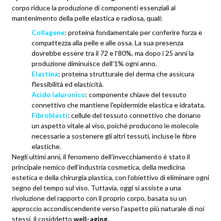
corpo riduce la produzione di componenti essenziali al
mantenimento della pelle elastica e radiosa, quali:
Collagene
: proteina fondamentale per conferire forza e
compattezza alla pelle e alle ossa. La sua presenza
dovrebbe essere tra il 72 e l’80%, ma dopo i 25 anni la
produzione diminuisce dell’1% ogni anno.
Elastina
: proteina strutturale del derma che assicura
flessibilità ed elasticità.
Acido ialuronico
: componente chiave del tessuto
connettivo che mantiene l'epidermide elastica e idratata.
Fibroblasti
: cellule del tessuto connettivo che donano
un aspetto vitale al viso, poiché producono le molecole
necessarie a sostenere gli altri tessuti, incluse le fibre
elastiche.
Negli ultimi anni, il fenomeno dell’invecchiamento è stato il
principale nemico dell’industria cosmetica, della medicina
estetica e della chirurgia plastica, con l’obiettivo di eliminare ogni
segno del tempo sul viso. Tuttavia, oggi si assiste a una
rivoluzione del rapporto con il proprio corpo, basata su un
approccio accondiscendente verso l’aspetto più naturale di noi
stessi, il cosiddetto
well-aging.