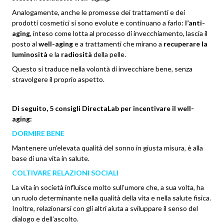
Analogamente, anche le promesse dei trattamenti e dei
prodotti cosmetici si sono evolute e continuano
a farlo:
l’anti-
aging
, inte
so come lotta al processo di invecchiamento, lascia il
po
sto al
well-aging
e a trattamenti che mirano a
recuperare la
luminosità
e la
radiosità
della pelle.
Questo si traduce nella volontà di invecchiare bene, senza
stravolgere il proprio aspetto.
Di seguito, 5 consigli DirectaLab per incentivare il well-
aging:
DORMIRE BENE
Mantenere un’elevata qualità del sonno in giusta misura, è alla
base di una vita in salute.
COLTIVARE RELAZIONI SOCIALI
La vita in società influisce molto sull’umore che, a sua volta, ha
un ruolo determinante nella qualità della vita e nella salute fisica.
Inoltre, relazionarsi con gli altri aiuta a sviluppare il senso del
dialogo e dell’ascolto.