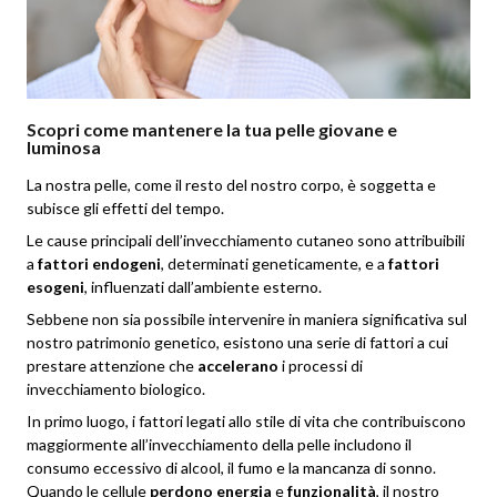
Scopri come mantenere la tua pelle giovane e
luminosa
La nostra pelle, come il resto del nostro corpo, è soggetta e
subisce gli effetti del tempo.
Le cause principali dell’invecchiamento cutaneo sono attribuibili
a
fattori endogeni
, determin
ati geneticamente, e
a
fattori
esogeni
,
influenzati dall’ambiente esterno.
Sebbene non sia possibile intervenire in maniera significativa sul
nostro patrimonio genetico, esistono una serie di fattori a cui
prestare atten
zione che
accelerano
i pro
cessi di
invecchiamento biologico.
In primo luogo, i fattori legati allo stile di vita che contribuiscono
maggiormente all’invecchiamento della pelle includono il
consumo eccessivo di alcool, il fumo e la mancanza di sonno.
Quando le cellu
le
perdono energia
e
funzionalità
, il
nostro