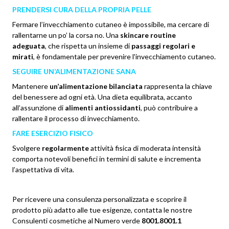
PRENDERSI CURA DELLA PROPRIA PELLE
Fermare l’invecchiamento cutaneo è impossibile, ma cercare di
rallentarne un po’ la corsa no. Una
skincare
routine
adeguata
,
che rispetta un insieme di
passaggi regolari e
mirati
, è fon
damentale per prevenire l'invecchiamento cutaneo.
SEGUIRE UN’ALIMENTAZIONE SANA
Mantener
e
un’alimentazione bilanciata
rappresenta la chiave
del benessere ad ogni età. Una dieta equilibrata, accanto
all’assunzio
ne di
alimenti antiossidanti
, può c
ontribuire a
rallentare il processo di invecchiamento.
FARE ESERCIZIO FISICO
Svolger
e
regolarmente
attività fi
sica di moderata intensità
comporta notevoli benefici in termini di salute e incrementa
l’aspettativa di vita.
Per ricevere una consulenza personalizzata e scoprire il
prodotto più adatto alle tue esigenze, contatta le nostre
Consulenti cosmetiche al Numero verde
8001.8001.1