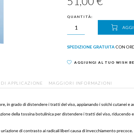
51,00 €
QUANTITÀ:
AGGI
SPEDIZIONE GRATUITA
CON ORDI
AGGIUNGI AL TUO WISH B
 DI APPLICAZIONE
MAGGIORI INFORMAZIONI
sore, in grado di distendere i tratti del viso, appianando i solchi cutane
azione della tossina botulinica per distendere i tratti del viso, riducend
un'azione di contrasto ai radicali liberi causa di invecchiamento precoce.