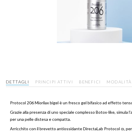
Vai
all'inizio
della
galleria
di
immagini
DETTAGLI
PRINCIPI ATTIVI
BENEFICI
MODALITÀ
Protocol 206 Miorilax bigel è un fresco gel bifasico ad effetto ten
Grazie alla presenza di uno speciale complesso Botox-like, simula l'
per una pelle distesa e compatta.
Arricchito con il brevetto antiossidante DirectaLab Protocol α, per 