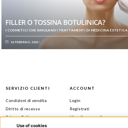
PROTOCOLLO DERMOCOSMETICO MIORIL
COPRI COME CONTRASTARE RUGHE E SEGNI DI ESPRESSIONE
10 MARZO, 2025
SERVIZIO CLIENTI
ACCOUNT
Condizioni di vendita
Login
Diritto di recesso
Registrati
Privacy Policy
Visualizza carrello
Cookie Policy
Il mio beauty