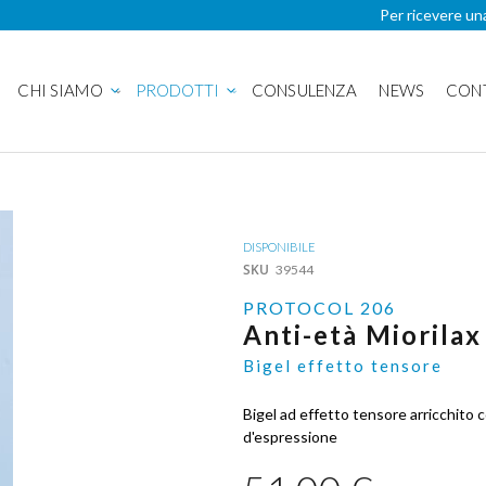
Per ricevere un
CHI SIAMO
PRODOTTI
CONSULENZA
NEWS
CON
DISPONIBILE
SKU
39544
PROTOCOL 206
Anti-età Miorilax
Bigel effetto tensore
Bigel ad effetto tensore arricchito
d'espressione