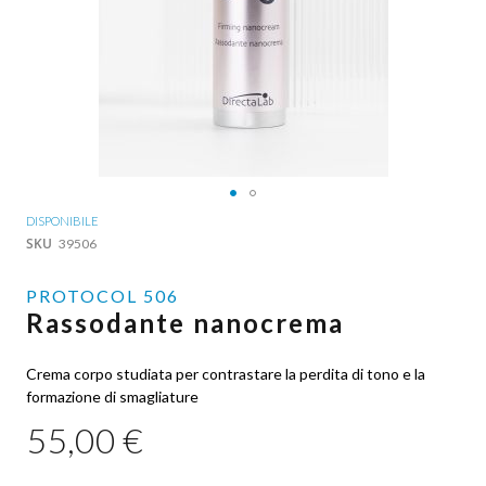
Vai
DISPONIBILE
all'inizio
SKU
39506
della
galleria
PROTOCOL 506
di
Rassodante nanocrema
immagini
Crema corpo studiata per contrastare la perdita di tono e la
formazione di smagliature
55,00 €