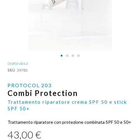
Vai
DISPONIBILE
all'inizio
SKU
39785
della
galleria
PROTOCOL 203
di
Combi Protection
immagini
Trattamento riparatore crema SPF 50 e stick
SPF 50+
Trattamento riparatore con protezione combinata SPF 50 e 50+
43,00 €