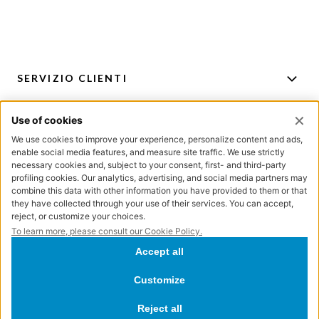
SERVIZIO CLIENTI
ACCOUNT
PER CONSIGLI E ACQUISTI
ISCRIZIONE NEWSLETTER
Directa Lab S.r.l. – Via Bertani, 6 – 20154 Milano – Cod. Fisc. e P.IVA IT04572300962 -