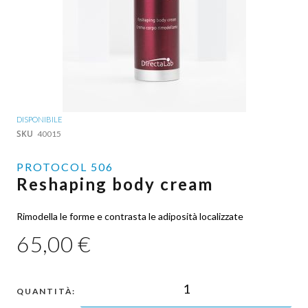
Vai
DISPONIBILE
all'inizio
SKU
40015
della
galleria
PROTOCOL 506
di
Reshaping body cream
immagini
Rimodella le forme e contrasta le adiposità localizzate
65,00 €
QUANTITÀ: