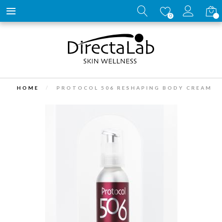
Carrell
0
HOME
PROTOCOL 506 RESHAPING BODY CREAM
Vai
alla
fine
della
galleria
di
immagini