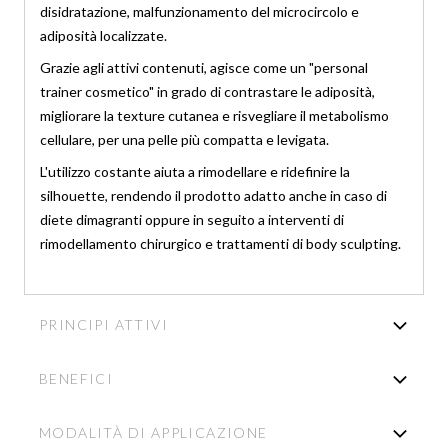
disidratazione, malfunzionamento del microcircolo e
adiposità localizzate.
Grazie agli attivi contenuti, agisce come un "personal
trainer cosmetico" in grado di contrastare le adiposità,
migliorare la texture cutanea e risvegliare il metabolismo
cellulare, per una pelle più compatta e levigata.
L'utilizzo costante aiuta a rimodellare e ridefinire la
silhouette, rendendo il prodotto adatto anche in caso di
diete dimagranti oppure in seguito a interventi di
rimodellamento chirurgico e trattamenti di body sculpting.
PRINCIPI ATTIVI
BENEFICI
MODALITÀ DI APPLICAZIONE