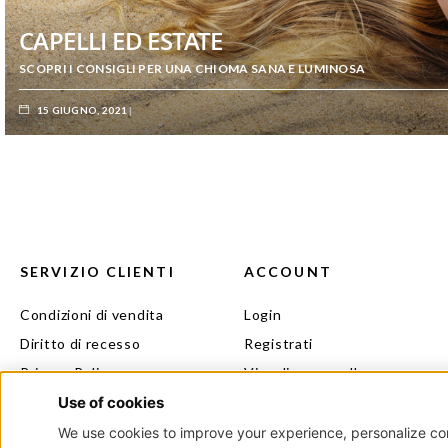
CAPELLI ED ESTATE
SCOPRI I CONSIGLI PER UNA CHIOMA SANA E LUMINOSA
15 GIUGNO, 2021
SERVIZIO CLIENTI
ACCOUNT
Condizioni di vendita
Login
Diritto di recesso
Registrati
Privacy Policy
Visualizza carrello
Cookie Policy
Il mio beauty
Contatti
Programma fedeltà