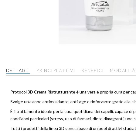
Vai
all'inizio
della
galleria
DETTAGLI
PRINCIPI ATTIVI
BENEFICI
MODALITÀ
di
immagini
Protocol 3D Crema Ristrutturante è una vera e propria cura per capel
Svolge un’azione antiossidante, anti-age e rinforzante grazie alla s
È il trattamento ideale per la cura quotidiana dei capelli, capace di p
condizioni particolari (stress, uso di farmaci, diete dimagranti, uno s
Tutti i prodotti della linea 3D sono a base di un pool di attivi studi