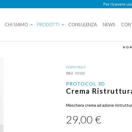
Per ricevere un
CHI SIAMO
PRODOTTI
CONSULENZA
NEWS
CON
HO
DISPONIBILE
SKU
39102
PROTOCOL 3D
Crema Ristruttura
Maschera crema ad azione ristrutturan
29,00 €