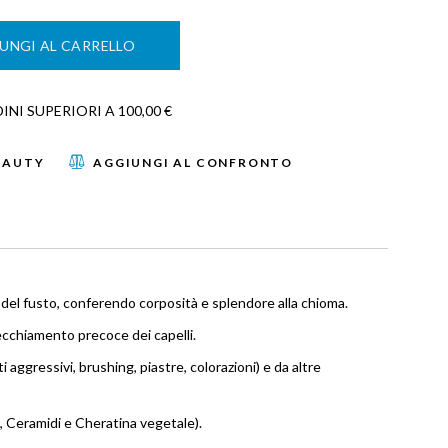
UNGI AL CARRELLO
NI SUPERIORI A 100,00 €
EAUTY
AGGIUNGI AL CONFRONTO
a del fusto, conferendo corposità e splendore alla chioma.
vecchiamento precoce dei capelli.
i aggressivi, brushing, piastre, colorazioni) e da altre
co, Ceramidi e Cheratina vegetale).