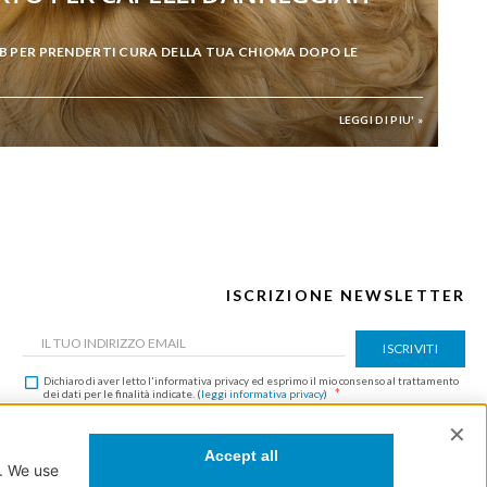
B PER PRENDERTI CURA DELLA TUA CHIOMA DOPO LE
LEGGI DI PIU' »
ISCRIZIONE NEWSLETTER
ISCRIVITI
Dichiaro di aver letto l'informativa privacy ed esprimo il mio consenso al trattamento
dei dati per le finalità indicate. (
leggi informativa privacy
)
Questo sito è protetto da reCAPTCHA e vengono applicate la
Privacy Policy
e i
Termini
e Condizioni
di Google.