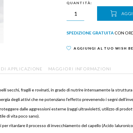
QUANTITÀ:
AGGI
SPEDIZIONE GRATUITA
CON ORDI
AGGIUNGI AL TUO WISH B
 DI APPLICAZIONE
MAGGIORI INFORMAZIONI
li secchi, fragili e rovinati, in grado di nutrire intensamente la struttur
inergia degli attivi che ne potenziano l’effetto prevenendo i segni dell’in
roteggere dalle aggressioni esterne (raggi ultravioletti, utilizzo di prodott
tile di vita poco sano).
ati per ritardare il processo di invecchiamento del capello (Acido Ialuroni