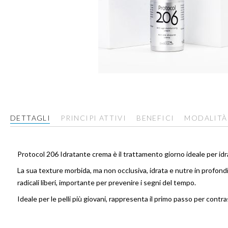
Vai
all'inizio
della
galleria
DETTAGLI
PRINCIPI ATTIVI
BENEFICI
MODALITÀ
di
immagini
Protocol 206 Idratante crema è il trattamento giorno ideale per id
La sua texture morbida, ma non occlusiva, idrata e nutre in profondi
radicali liberi, importante per prevenire i segni del tempo.
Ideale per le pelli più giovani, rappresenta il primo passo per contra