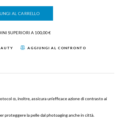
UNGI AL CARRELLO
NI SUPERIORI A 100,00 €
EAUTY
AGGIUNGI AL CONFRONTO
tocol α, inoltre, assicura un'efficace azione di contrasto ai
 per proteggere la pelle dal photoaging anche in città.