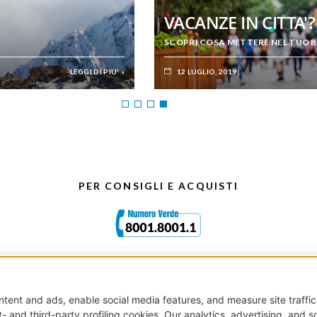
LA COSMESI IN GRAVIDA
SCOPRI COSA USARE E COSA NON USARE QU
LEGGI DI PIU' »
29 APRILE, 2022
PER CONSIGLI E ACQUISTI