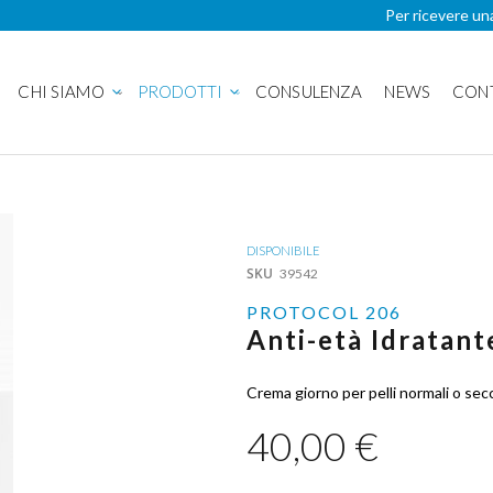
Per ricevere un
CHI SIAMO
PRODOTTI
CONSULENZA
NEWS
CON
DISPONIBILE
SKU
39542
PROTOCOL 206
Anti-età Idratan
Crema giorno per pelli normali o secc
40,00 €