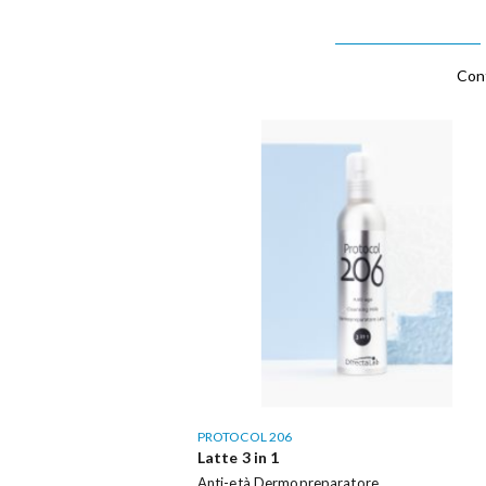
Cont
PROTOCOL 206
Latte 3 in 1
Anti-età Dermopreparatore