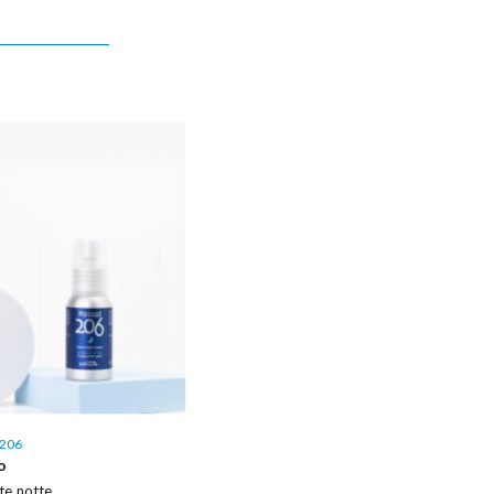
206
o
te notte