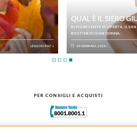
 L’AUTUNNO?
IL BEAUTY CASE
SCOPRI COME RINNOVARE LA 
LEGGI DI PIU' »
03 OTTOBRE, 2019
PER CONSIGLI E ACQUISTI