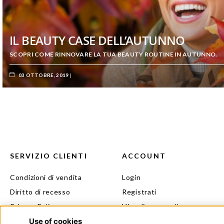
IL MIGLIOR MODO PER AFFRONTARE
COMINCIARE DAL SIERO.
10 OTTOBRE, 2019
SERVIZIO CLIENTI
ACCOUNT
Condizioni di vendita
Login
Diritto di recesso
Registrati
Privacy Policy
Visualizza carrello
Cookie Policy
Il mio beauty