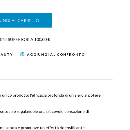
UNGI AL CARRELLO
NI SUPERIORI A 100,00 €
EAUTY
AGGIUNGI AL CONFRONTO
nico prodotto l'efficacia profonda di un siero al potere
co setoso e regalandole una piacevole sensazione di
erne, idrata e promuove un effetto ridensificante.