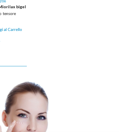
206
Miorilax bigel
to tensore
i al Carrello