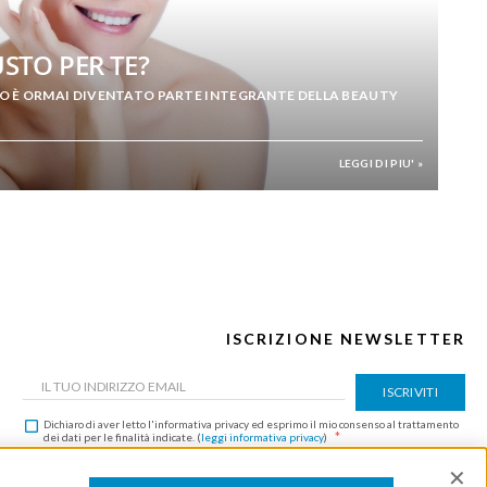
 DELL’AUTUNNO
TUA BEAUTY ROUTINE IN AUTUNNO.
LEGGI DI PIU' »
ISCRIZIONE NEWSLETTER
ISCRIVITI
Dichiaro di aver letto l'informativa privacy ed esprimo il mio consenso al trattamento
dei dati per le finalità indicate. (
leggi informativa privacy
)
Questo sito è protetto da reCAPTCHA e vengono applicate la
Privacy Policy
e i
Termini
e Condizioni
di Google.