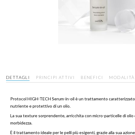
Vai
all'inizio
della
galleria
di
DETTAGLI
PRINCIPI ATTIVI
BENEFICI
MODALITÀ
immagini
Protocol HIGH-TECH Serum-in-oil è un trattamento caratterizzato da
nutriente e protettivo di un olio.
La sua texture sorprendente, arricchita con micro-particelle di oli
morbidezza.
È il trattamento ideale per le pelli più esigenti, grazie alla sua az