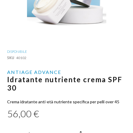
Vai
DISPONIBILE
all'inizio
SKU
40102
della
galleria
ANTIAGE ADVANCE
di
Idratante nutriente crema SPF
immagini
30
Crema idratante anti-età nutriente specifica per pelli over 45
56,00 €