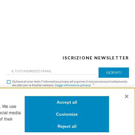
ISCRIZIONE NEWSLETTER
ISCRIVITI
Dichiaro di aver letto l'informativa privacy ed esprimo il mio consenso al trattamento
dei dati per le finalità indicate. (
leggi informativa privacy
)
Questo sito è protetto da reCAPTCHA e vengono applicate la
Privacy Policy
e i
Termini
e Condizioni
di Google.
NewVisibility Design