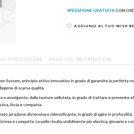
SPEDIZIONE GRATUITA
CON ORDI
AGGIUNGI AL TUO WISH B
 DI APPLICAZIONE
MAGGIORI INFORMAZIONI
ystem, principio attivo innovativo in grado di garantire la perfetta regol
lagene di scarsa qualità.
a e avvolgente, dalla texture vellutata, in grado di trattare e prevenir
stica, liscia e compatta.
ato ad azione distensiva e ridensificante, in grado di agire in profondi
stesa e compatta. La pelle risulta visibilmente più elastica, giovane e c