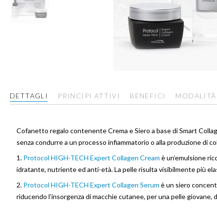
Vai
all'inizio
della
DETTAGLI
PRINCIPI ATTIVI
BENEFICI
MODALITÀ
galleria
di
immagini
Cofanetto regalo contenente Crema e Siero a base di Smart Collagen S
senza condurre a un processo infiammatorio o alla produzione di col
1.
Protocol HIGH-TECH Expert Collagen Cream
è un’emulsione ricc
idratante, nutriente ed anti-età. La pelle risulta visibilmente più ela
2.
Protocol HIGH-TECH Expert Collagen Serum
è un siero concentr
riducendo l’insorgenza di macchie cutanee, per una pelle giovane, di