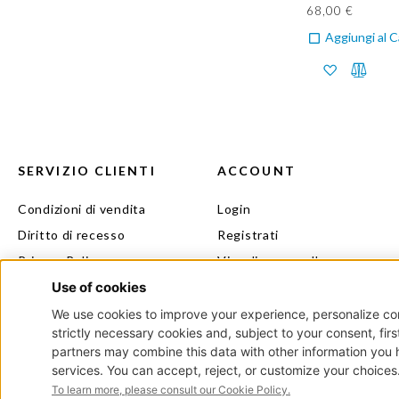
68,00 €
Aggiungi al C
SERVIZIO CLIENTI
ACCOUNT
Condizioni di vendita
Login
Diritto di recesso
Registrati
Privacy Policy
Visualizza carrello
Cookie Policy
Il mio beauty
Contatti
Programma fedeltà
Directa Lab S.r.l. – Via Bertani, 6 – 20154 Milano – Cod. Fisc. e P.IVA IT04572300962 - REA 1757994 - Reg