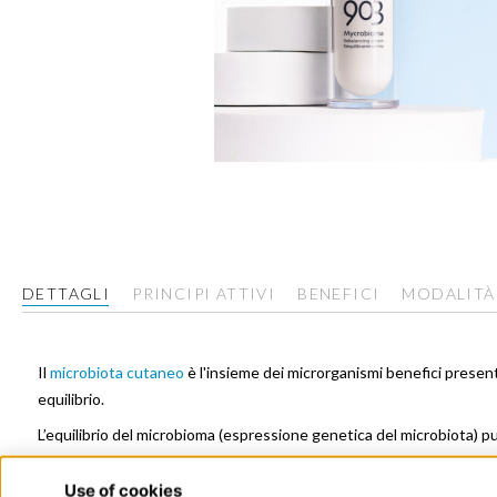
Vai
all'inizio
della
galleria
di
immagini
DETTAGLI
PRINCIPI ATTIVI
BENEFICI
MODALITÀ
Il
microbiota cutaneo
è l'insieme dei microrganismi benefici present
equilibrio.
L’equilibrio del microbioma (espressione genetica del microbiota) pu
Quando il microbiota è in disbiosi, si attiva un meccanismo vizioso in 
Il microbiota, infatti è strettamente legato agli altri strati della p