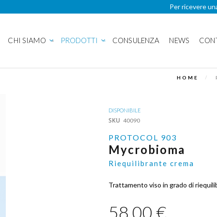
Per ricevere un
CHI SIAMO
PRODOTTI
CONSULENZA
NEWS
CON
HOME
DISPONIBILE
SKU
40090
PROTOCOL 903
Mycrobioma
Riequilibrante crema
Trattamento viso in grado di riequili
58,00 €