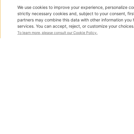
Protocol 903 Mycrobioma
è il trattamento viso a base di prebiotici 
pelle più levigata, luminosa, idratata e visibilmente sana.
Testato su
pelli sensibili
.
Senza profumo.
Cont