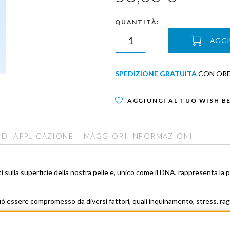
QUANTITÀ:
AGGI
SPEDIZIONE GRATUITA
CON ORDI
AGGIUNGI AL TUO WISH B
 DI APPLICAZIONE
MAGGIORI INFORMAZIONI
i sulla superficie della nostra pelle e, unico come il DNA, rappresenta la 
ò essere compromesso da diversi fattori, quali inquinamento, stress, raggi 
cui la pelle entra in uno stato infiammatorio i cui segni visibili sono rughe
elle (corneo, epidermide e derma) in un sistema di multiprotezione.