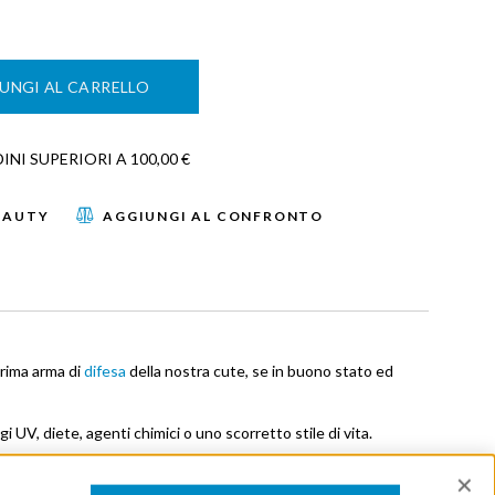
UNGI AL CARRELLO
NI SUPERIORI A 100,00 €
EAUTY
AGGIUNGI AL CONFRONTO
prima arma di
difesa
della nostra cute, se in buono stato ed
UV, diete, agenti chimici o uno scorretto stile di vita.
 precoci, rossori, sensibilizzazioni, pelle che tira e secchezza.