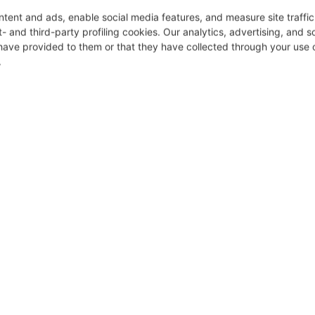
e postbiotici nella massima concentrazione uniti a 7 principi attivi anti-et
PRODOTTI CORRELATI
rolla gli articoli da aggiungere al carrello oppure
SELEZIONA TUTTO