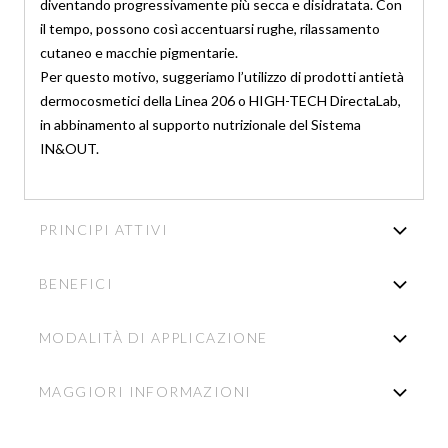
diventando progressivamente più secca e disidratata. Con
il tempo, possono così accentuarsi rughe, rilassamento
cutaneo e macchie pigmentarie.
Per questo motivo, suggeriamo l’utilizzo di prodotti antietà
dermocosmetici della Linea 206 o HIGH-TECH DirectaLab,
in abbinamento al supporto nutrizionale del Sistema
IN&OUT.
PRINCIPI ATTIVI
BENEFICI
MODALITÀ DI APPLICAZIONE
MAGGIORI INFORMAZIONI