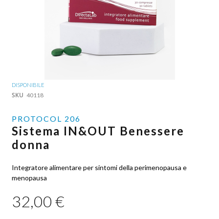
Vai
DISPONIBILE
all'inizio
SKU
40118
della
galleria
PROTOCOL 206
di
Sistema IN&OUT Benessere
immagini
donna
Integratore alimentare per sintomi della perimenopausa e
menopausa
32,00 €