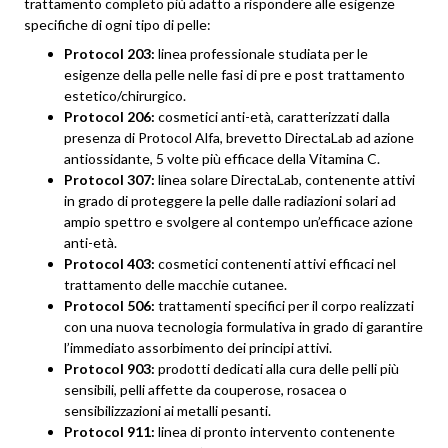
trattamento completo più adatto a rispondere alle esigenze
specifiche di ogni tipo di pelle:
Protocol 203:
linea professionale studiata per le
esigenze della pelle nelle fasi di pre e post trattamento
estetico/chirurgico.
Protocol 206:
cosmetici anti-età, caratterizzati dalla
presenza di Protocol Alfa, brevetto DirectaLab ad azione
antiossidante, 5 volte più efficace della Vitamina C.
Protocol 307:
linea solare DirectaLab, contenente attivi
in grado di proteggere la pelle dalle radiazioni solari ad
ampio spettro e svolgere al contempo un’efficace azione
anti-età.
Protocol 403:
cosmetici contenenti attivi efficaci nel
trattamento delle macchie cutanee.
Protocol 506:
trattamenti specifici per il corpo realizzati
con una nuova tecnologia formulativa in grado di garantire
l’immediato assorbimento dei principi attivi.
Protocol 903:
prodotti dedicati alla cura delle pelli più
sensibili, pelli affette da couperose, rosacea o
sensibilizzazioni ai metalli pesanti.
Protocol 911:
linea di pronto intervento contenente