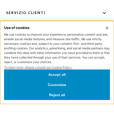
SERVIZIO CLIENTI
ACCOUNT
PER CONSIGLI E ACQUISTI
ISCRIZIONE NEWSLETTER
Directa Lab S.r.l. – Via Bertani, 6 – 20154 Milano – Cod. Fisc. e P.IVA IT04572300962 -
REA 1757994 - Registro delle Imprese di Milano - Capitale Sociale € 100.000 int.vers.
NewVisibility Design